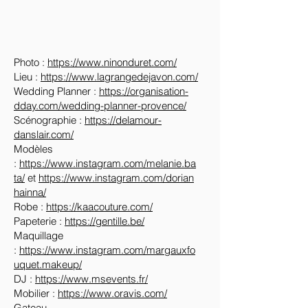
Photo :
https://www.ninonduret.com/
Lieu :
https://www.lagrangedejavon.com/
Wedding Planner :
https://organisation-
dday.com/wedding-planner-provence/
Scénographie :
https://delamour-
danslair.com/
Modèles
:
https://www.instagram.com/melanie.ba
ta/
et
https://www.instagram.com/dorian
hainna/
Robe :
https://kaacouture.com/
Papeterie :
https://gentille.be/
Maquillage
:
https://www.instagram.com/margauxfo
uquet.makeup/
DJ :
https://www.msevents.fr/
Mobilier :
https://www.oravis.com/
Gateau