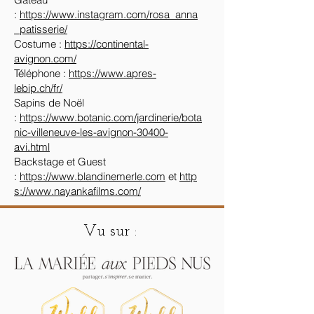
:
https://www.instagram.com/rosa_anna
_patisserie/
Costume :
https://continental-
avignon.com/
Téléphone :
https://www.apres-
lebip.ch/fr/
Sapins de Noël
:
https://www.botanic.com/jardinerie/bota
nic-villeneuve-les-avignon-30400-
avi.html
Backstage et Guest
:
https://www.blandinemerle.com
et
http
s://www.nayankafilms.com/
Vu sur :