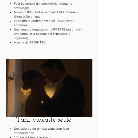
Post traitement (tri, colorimétrie, retouche,
archivage)
Minimum 600 photos sur clef USB à l’intérieur
d’une boîte unique
Votre photo préférée tirée en 15×20cm et
encadrée
Une séance engagement OFFERTE (ou un mini
livre photo si la séance est impossible à
organiser)
A partir de 2910€ TTC
Tarif vidéaste seule
Une visio ou un rendez-vous pour faire
connaissance
10h de présence le jour J