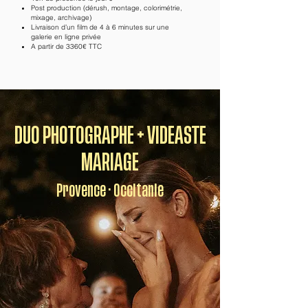
Post production (dérush, montage, colorimétrie,
mixage, archivage)
Livraison d’un film de 4 à 6 minutes sur une
galerie en ligne privée
A partir de 3360€ TTC
DUO PHOTOGRAPHE + VIDEASTE
MARIAGE
Provence · Occitanie