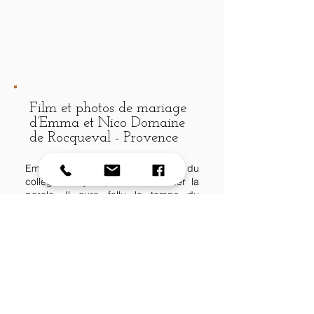
Film et photos de mariage
d’Emma et Nico Domaine
de Rocqueval - Provence
Emma et Nicolas se sont suivis du
collège au lycée, sans s’adresser la
parole. Il aura fallu le temps du
confinement pour qu’ils se découvrent
et tombent amoureux. Ils se sont dit
oui au Domaine de Rocqueval en
Provence.
🎥 Clémentine
a passé tout un week-
end chez eux pour raconter leur
passé, pour s’imprégner de leur