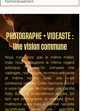
harmonieusement.
PHOTOGRAPHE + VIDEASTE :
Une vision commune
Nous n’exerçons pas le même métier,
mais nous partageons le même regard
artistique : lorsqu’on compare nos
cadrages, nos images racontent une seule
et même histoire avec une vraie
cohérence visuelle. Cette harmonie donne
à votre reportage de mariage une identité
forte, fluide et profondément alignée. En
tant que photographe et vidéaste, nous
maîtrisons aussi bien la lumière naturelle
qu’artificielle, avec une approche