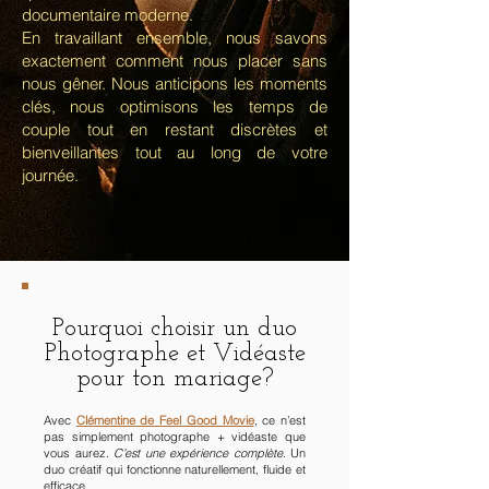
documentaire moderne.
En travaillant ensemble, nous savons
exactement comment nous placer sans
nous gêner. Nous anticipons les moments
clés, nous optimisons les temps de
couple tout en restant discrètes et
bienveillantes tout au long de votre
journée.
Pourquoi choisir un duo
Photographe et Vidéaste
pour ton mariage?
Avec
Clémentine de Feel Good Movie
, ce n’est
pas simplement photographe + vidéaste que
vous aurez.
C’est une expérience complète
. Un
duo créatif qui fonctionne naturellement, fluide et
efficace.