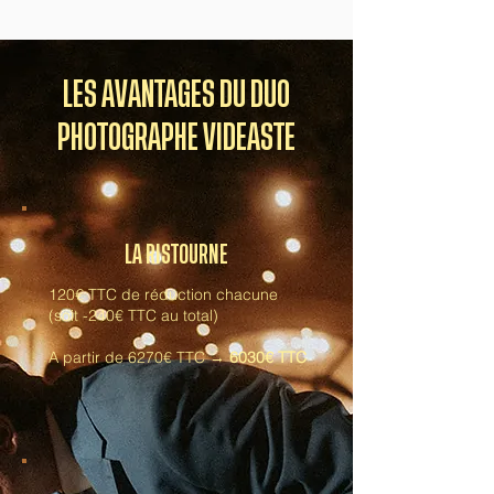
LES AVANTAGES DU DUO
PHOTOGRAPHE VIDEASTE
LA RISTOURNE
120€ TTC de réduction chacune
(soit -240€ TTC au total)
A partir de 6270€ TTC →
6030€ TTC