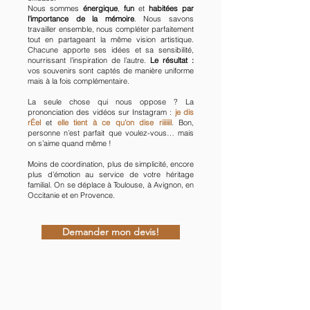
Nous sommes
énergique
,
fun
et
habitées par
l'importance de la mémoire
. Nous savons
travailler ensemble, nous compléter parfaitement
tout en partageant la même vision artistique.
Chacune apporte ses idées et sa sensibilité,
nourrissant l’inspiration de l’autre.
Le résultat :
vos souvenirs sont captés de manière uniforme
mais à la fois complémentaire.
La seule chose qui nous oppose ? La
prononciation des vidéos sur Instagram :
je dis
rÉel
et
elle tient à ce qu’on dise riiiiiil
. Bon,
personne n’est parfait que voulez-vous… mais
on s’aime quand même !
Moins de coordination, plus de simplicité, encore
plus d’émotion au service de votre héritage
familial. On se déplace à Toulouse, à Avignon, en
Occitanie et en Provence.
Demander mon devis!