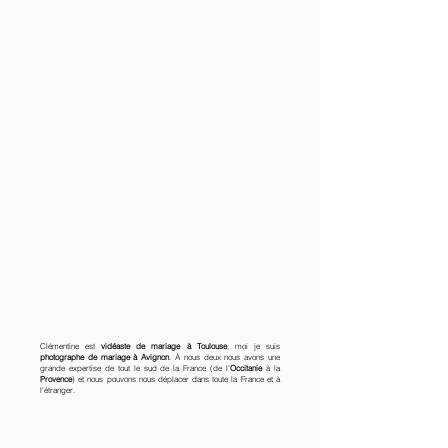
Clémentine est
vidéaste de mariage à Toulouse
, moi je suis
photographe de mariage à Avignon
. À nous deux nous avons une
grande expertise de tout le sud de la France (de l'
Occitanie
à la
Provence
) et nous pouvons nous déplacer dans toute la France et à
l'étranger.