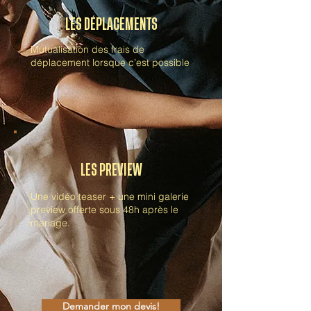
LES DÉPLACEMENTS
Mutualisation des frais de
déplacement lorsque c’est possible
LES PREVIEW
Une vidéo teaser + une mini galerie
preview offerte sous 48h après le
mariage.
Demander mon devis!