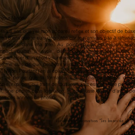
njour Ninon
fait 8 ans que j'ai mon appareil reflex et son objectif de base
fait 8 ans que je suis dégoutée car je n'arrivais pas à retransc
s images dans ma tête. Au point où j'ai acheté un appar
mpact quitte à avoir des photos moyennes autant 
embarrasser d'un objet volumineux.
je me suis dit que peut-être il suffisait que j'apprenne à util
 Nikon. Pourtant j'en ai épluché des vidéos youtube...
is je pense que ta formation a tout changé. Je l'ai dévo
ple, explicite, qui traite de tous les sujets essentiels je pense.
ef, une pépite cette formation, je suis juste déçue d'avoir p
tes ces années de photo...
Cl
élève de la formation "les bases de la ph