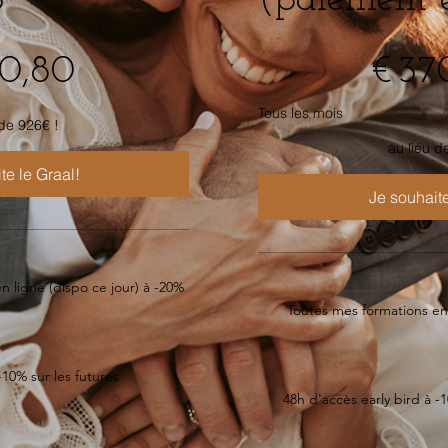
o"
(paiement 
370,40 €
0,80
€
37
Tous les mois
 de 926€ !
au lieu d
te le Graal!
n ligne (dispo ce jour) à -20%
Toutes mes formations en 
-10% sur les futures
48h d'accès early bird à -1