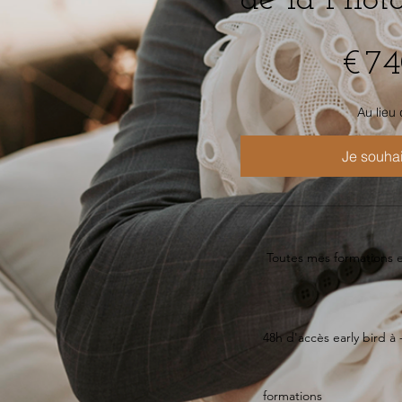
de la Phot
740,80 €
€
74
Au lieu
Je souhai
Toutes mes formations e
48h d'accès early bird à 
formations