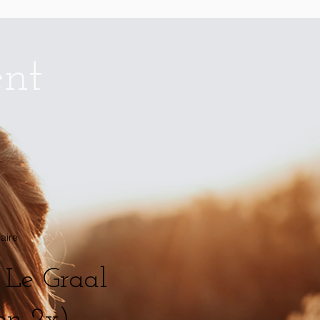
ent
aire
 Le Graal