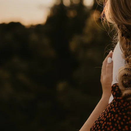
Bo
Ça 
ça 
le
co
s'
Et 
mon
Ma
Sim
Br
tou