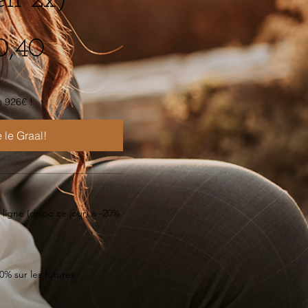
en 2x)
0,40
e 926€ !
Je souhaite le Graal! 
ligne (dispo ce jour) à -20%
0% sur les futures