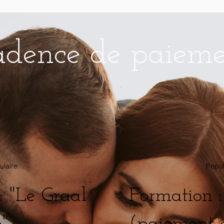
dence de paiem
ulaire
Popul
: "Le Graal
Formation :