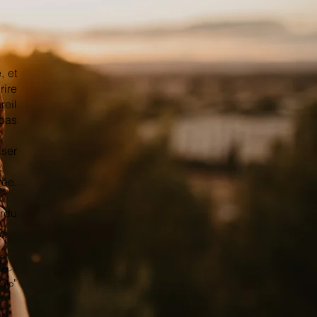
, et
rire
eil
pas
iser
rée.
erdu
oe,
oto"