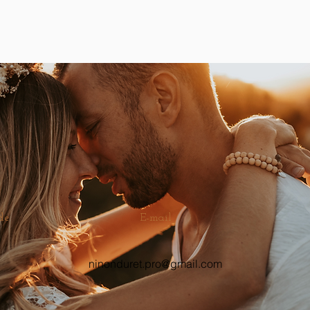
de
E-mail
ninonduret.pro@gmail.com