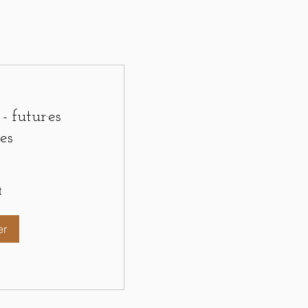
 futur·es
es
t
er