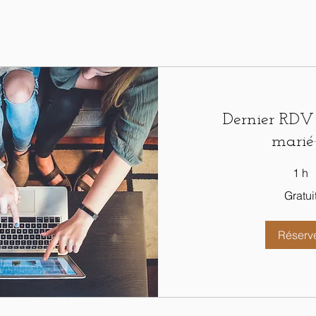
Dernier RDV -
marié·
1 h
Gratuit
Gratui
Réserv