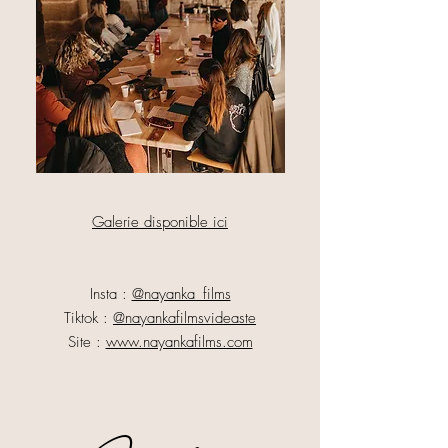
Galerie disponible ici
Insta :
@nayanka_films
Tiktok :
@nayankafilmsvideaste
Site :
www.nayankafilms.com