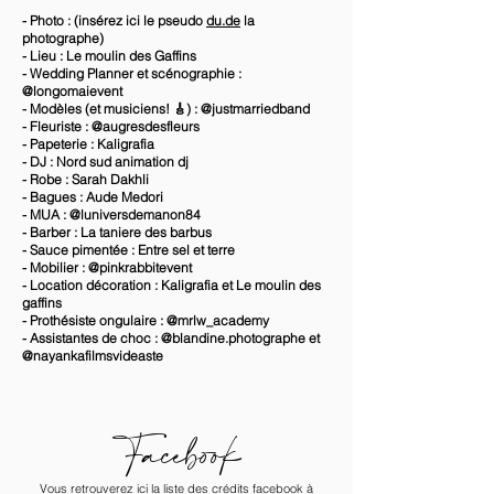
- Photo : (insérez ici le pseudo
du.de
la
photographe)
- Lieu : Le moulin des Gaffins
- Wedding Planner et scénographie :
@longomaievent
- Modèles (et musiciens! 🎸) : @justmarriedband
- Fleuriste : @augresdesfleurs
- Papeterie : Kaligrafia
- DJ : Nord sud animation dj
- Robe : Sarah Dakhli
- Bagues : Aude Medori
- MUA : @luniversdemanon84
- Barber : La taniere des barbus
- Sauce pimentée : Entre sel et terre
- Mobilier : @pinkrabbitevent
- Location décoration : Kaligrafia et Le moulin des
gaffins
- Prothésiste ongulaire : @mrlw_academy
- Assistantes de choc : @blandine.photographe et
@nayankafilmsvideaste
Facebook
Vous retrouverez ici la liste des crédits facebook à