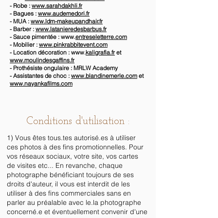
- Robe :
www.sarahdakhli.fr
- Bagues :
www.audemedori.fr
- MUA :
www.ldm-makeupandhair.fr
- Barber :
www.latanieredesbarbus.fr
- Sauce pimentée : www.
entreseletterre.com
- Mobilier :
www.pinkrabbitevent.com
- Location décoration : www.
kaligrafia.fr
et
www.moulindesgaffins.fr
- Prothésiste ongulaire : MRLW Academy
- Assistantes de choc :
www.blandinemerle.com
et
www.nayankafilms.com
Conditions d'utilisation :
1) Vous êtes tous.tes autorisé.es à utiliser
ces photos à des fins promotionnelles. Pour
vos réseaux sociaux, votre site, vos cartes
de visites etc... En revanche, chaque
photographe bénéficiant toujours de ses
droits d'auteur, il vous est interdit de les
utiliser à des fins commerciales sans en
parler au préalable avec le.la photographe
concerné.e et éventuellement convenir d'une