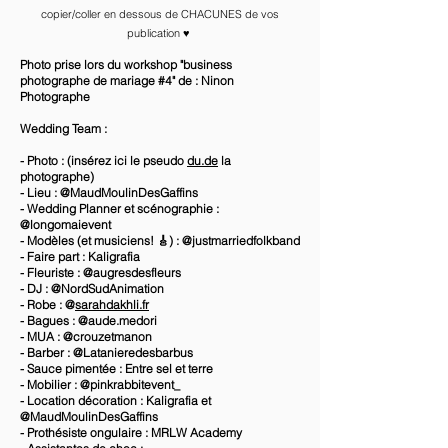
copier/coller en dessous de CHACUNES de vos
publication ♥️
Photo prise lors du workshop "business
photographe de mariage #4" de : Ninon
Photographe
Wedding Team :
- Photo : (insérez ici le pseudo
du.de
la
photographe)
- Lieu : @MaudMoulinDesGaffins
- Wedding Planner et scénographie :
@longomaievent
- Modèles (et musiciens! 🎸) : @justmarriedfolkband
- Faire part : Kaligrafia
- Fleuriste : @augresdesfleurs
- DJ : @NordSudAnimation
- Robe : @
sarahdakhli.fr
- Bagues : @aude.medori
- MUA : @crouzetmanon
- Barber : @Latanieredesbarbus
- Sauce pimentée : Entre sel et terre
- Mobilier : @pinkrabbitevent_
- Location décoration : Kaligrafia et
@MaudMoulinDesGaffins
- Prothésiste ongulaire : MRLW Academy