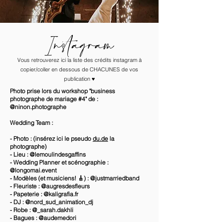
Instagram
Vous retrouverez ici la liste des crédits instagram à
copier/coller en dessous de CHACUNES de vos
publication ♥️
Photo prise lors du workshop "business
photographe de mariage #4" de :
@ninon.photographe
Wedding Team :
- Photo : (insérez ici le pseudo
du.de
la
photographe)
- Lieu : @lemoulindesgaffins
- Wedding Planner et scénographie :
@longomai.event
- Modèles (et musiciens! 🎸) : @justmarriedband
- Fleuriste : @augresdesfleurs
- Papeterie : @kaligrafia.fr
- DJ : @nord_sud_animation_dj
- Robe : @_sarah.dakhli
- Bagues : @audemedori