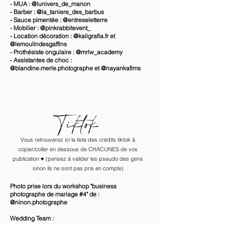
- MUA : @lunivers_de_manon
- Barber : @la_taniere_des_barbus
- Sauce pimentée : @entreseletterre
- Mobilier : @pinkrabbitevent_
- Location décoration : @kaligrafia.fr et
@lemoulindesgaffins
- Prothésiste ongulaire : @mrlw_academy
- Assistantes de choc :
@blandine.merle.photographe et @nayankafims
Tiktok
Vous retrouverez ici la liste des crédits tiktok à
copier/coller en dessous de CHACUNES de vos
publication ♥️ (pensez à valider les pseudo des gens
sinon ils ne sont pas pris en compte)
Photo prise lors du workshop "business
photographe de mariage #4" de :
@ninon.photographe
Wedding Team :