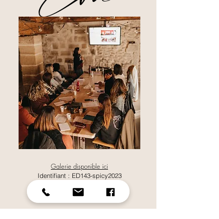
Galerie disponible ici
Identifiant : ED143-spicy2023
Mot de passe : spicywedding
Insta :
@eva_dphotos