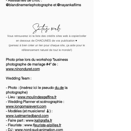
- Assistantes de choc :
@blandinemerlephotographe et @nayankafilms
Sites web
Vous retrouverez ici la liste des crédits sites web
à copier/coller
en dessous de CHACUNES de vos publication ♥️
(pensez à bien créer un lien pour chaque site, ça aide pour le
référencement naturel de tout le monde!)
Photo prise lors du workshop "business
photographe de mariage #4" de :
www.ninonduret.com
Wedding Team :
- Photo : (insérez ici le pseudo
du.de
la
photographe)
- Lieu :
www.moulindesgaffins.fr
- Wedding Planner et scénographie :
www.longomaievent.com
- Modèles (et musiciens! 🎸) :
www.justmarriedband.com
- Faire part : www.
kaligrafia.fr
- Fleuriste :
www.f
leuriste-alpilles.fr
- DJ :
www.nord-sud-animation.com