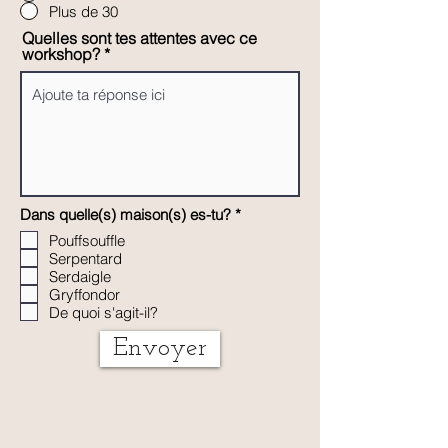
Plus de 30
Quelles sont tes attentes avec ce
workshop?
O
Dans quelle(s) maison(s) es-tu?
*
b
Pouffsouffle
l
Serpentard
i
g
Serdaigle
a
Gryffondor
t
De quoi s'agit-il?
o
i
Envoyer
r
e